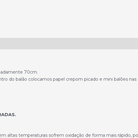
imadamente 70cm.
tro do balão colocamos papel crepom picado e mini balões nas c
RADAS.
 em altas temperaturas sofrem oxidação de forma mais rápido, p