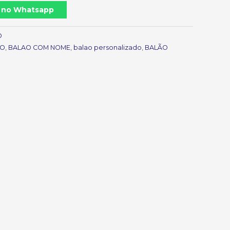
 no Whatsapp
O
IO
,
BALAO COM NOME
,
balao personalizado
,
BALÃO