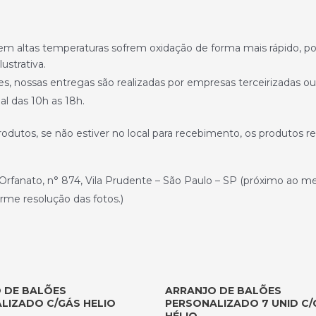
 em altas temperaturas sofrem oxidação de forma mais rápido, p
ustrativa.
 nossas entregas são realizadas por empresas terceirizadas ou t
l das 10h as 18h.
produtos, se não estiver no local para recebimento, os produtos 
rfanato, n° 874, Vila Prudente – São Paulo – SP (próximo ao met
rme resolução das fotos.)
 DE BALÕES
ARRANJO DE BALÕES
LIZADO C/GÁS HELIO
PERSONALIZADO 7 UNID C/
HÉLIO