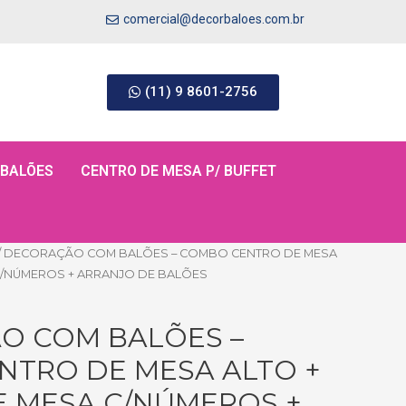
comercial@decorbaloes.com.br
(11) 9 8601-2756
 BALÕES
CENTRO DE MESA P/ BUFFET
/ DECORAÇÃO COM BALÕES – COMBO CENTRO DE MESA
C/NÚMEROS + ARRANJO DE BALÕES
O COM BALÕES –
NTRO DE MESA ALTO +
E MESA C/NÚMEROS +