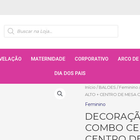
VELAÇÃO
MATERNIDADE
CORPORATIVO
ARCO DE
DIA DOS PAIS
Início
/
BALOES
/
Feminino
ALTO + CENTRO DE MESA 
Feminino
DECORAÇÃ
COMBO CE
CENTRO D