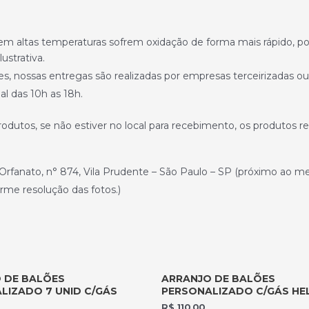
 em altas temperaturas sofrem oxidação de forma mais rápido, p
ustrativa.
 nossas entregas são realizadas por empresas terceirizadas ou t
l das 10h as 18h.
produtos, se não estiver no local para recebimento, os produtos 
rfanato, n° 874, Vila Prudente – São Paulo – SP (próximo ao met
rme resolução das fotos.)
 DE BALÕES
ARRANJO DE BALÕES
LIZADO 7 UNID C/GÁS
PERSONALIZADO C/GÁS HE
R$
110,00