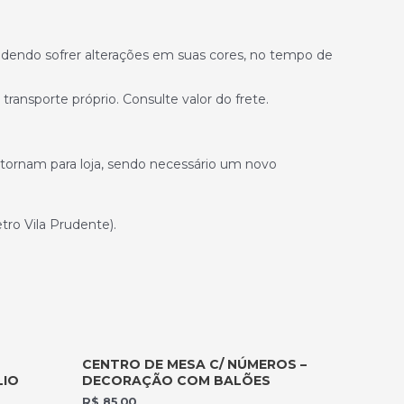
odendo sofrer alterações em suas cores, no tempo de
ransporte próprio. Consulte valor do frete.
retornam para loja, sendo necessário um novo
ro Vila Prudente).
CENTRO DE MESA C/ NÚMEROS –
LIO
DECORAÇÃO COM BALÕES
R$
85,00