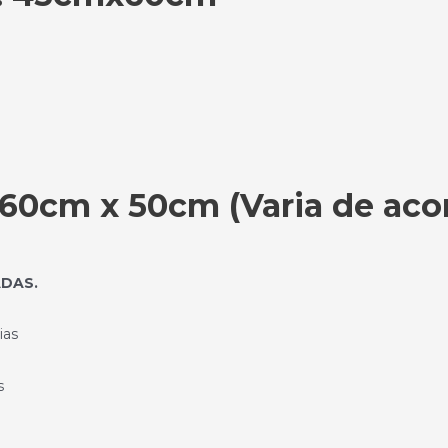
0cm x 50cm (Varia de aco
ADAS.
ias
s